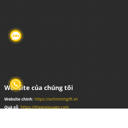
Website của chúng tôi
Website chính
:
https://anhminhgift.vn
Quà gỗ
:
https://thegioiquago.com
Hàng nhập khẩu
:
https://quatangnhapkhau.com
Quà tết:
https://quatethamper.com