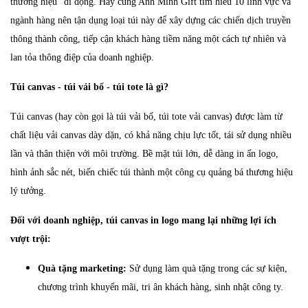
thương hiệu" di động.
Hãy cùng Anh Minh Gift tìm hiểu 10 lĩnh vực và
ngành hàng nên tận dụng loại túi này để xây dựng các chiến dịch truyền
thông thành công, tiếp cận khách hàng tiềm năng một cách tự nhiên và
lan tỏa thông điệp của doanh nghiệp.
Túi canvas - túi vải bố - túi tote là gì?
Túi canvas (hay còn gọi là túi vải bố, túi tote vải canvas) được làm từ
chất liệu vải canvas dày dặn, có khả năng chịu lực tốt, tái sử dụng nhiều
lần và thân thiện với môi trường. Bề mặt túi lớn, dễ dàng in ấn logo,
hình ảnh sắc nét, biến chiếc túi thành một công cụ quảng bá thương hiệu
lý tưởng.
Đối với doanh nghiệp, túi canvas in logo mang lại những lợi ích
vượt trội:
Quà tặng marketing:
Sử dụng làm quà tặng trong các sự kiện,
chương trình khuyến mãi, tri ân khách hàng, sinh nhật công ty.