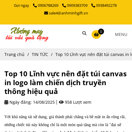
Gọi ngay
0906788269
0909383709
0938492278
sale4@anhminhgift.vn
0
MENU
Trang chủ
/
TIN TỨC
/
Top 10 Lĩnh vực nên đặt túi canvas in 
Top 10 Lĩnh vực nên đặt túi canvas
in logo làm chiến dịch truyền
thông hiệu quả
Ngày đăng:
14/08/2025
958 Lượt xem
Với khả năng tái sử dụng, giá thành phải chăng và bề mặt in ấn rộng rãi,
những chiếc
túi này không chỉ là một món quà tặng mà còn là "đại sứ