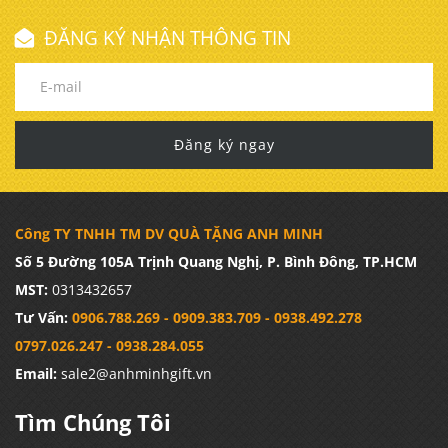
ĐĂNG KÝ NHẬN THÔNG TIN
Đăng ký ngay
Công TY TNHH TM DV QUÀ TẶNG ANH MINH
Số 5 Đường 105A Trịnh Quang Nghị, P. Bình Đông, TP.HCM
MST:
0313432657
Tư Vấn:
0906.788.269 - 0909.383.709 - 0938.492.278
0797.026.247 - 0938.284.055
Email:
sale2@anhminhgift.vn
Tìm Chúng Tôi