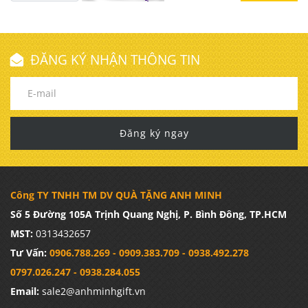
ĐĂNG KÝ NHẬN THÔNG TIN
Đăng ký ngay
Công TY TNHH TM DV QUÀ TẶNG ANH MINH
Số 5 Đường 105A Trịnh Quang Nghị, P. Bình Đông, TP.HCM
MST:
0313432657
Tư Vấn:
0906.788.269 - 0909.383.709 - 0938.492.278
0797.026.247 - 0938.284.055
Email:
sale2@anhminhgift.vn