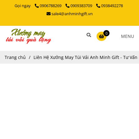
Gọi ngay
0906788269
0909383709
0938492278
sale4@anhminhgift.vn
0
MENU
Trang chủ
/
Liên Hệ Xưởng May Túi Vải Anh Minh Gift - Tư Vấ